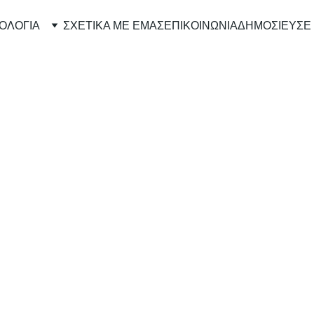
ΟΛΟΓΙΑ
ΣΧΕΤΙΚΑ ΜΕ ΕΜΑΣ
ΕΠΙΚΟΙΝΩΝΙΑ
ΔΗΜΟΣΙΕΥΣΕ 
STORIES
10/27/2025
1 λεπτά ανάγνωσης